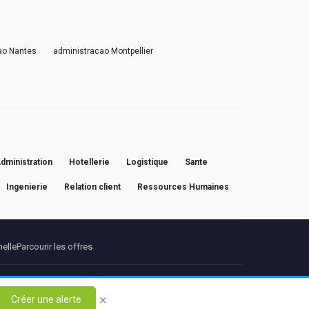
ao Nantes
administracao Montpellier
dministration
Hotellerie
Logistique
Sante
Ingenierie
Relation client
Ressources Humaines
nelle
Parcourir les offres
Propos
Contact
×
Créer une alerte