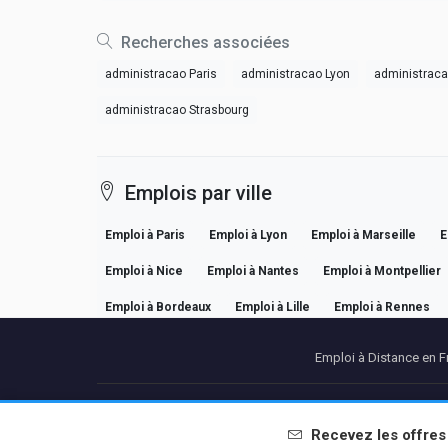
Recherches associées
administracao Paris
administracao Lyon
administraca
administracao Strasbourg
Emplois par ville
Emploi à Paris
Emploi à Lyon
Emploi à Marseille
E
Emploi à Nice
Emploi à Nantes
Emploi à Montpellier
Emploi à Bordeaux
Emploi à Lille
Emploi à Rennes
Emploi à Distance en F
Partenaires
Me
Recevez les offre