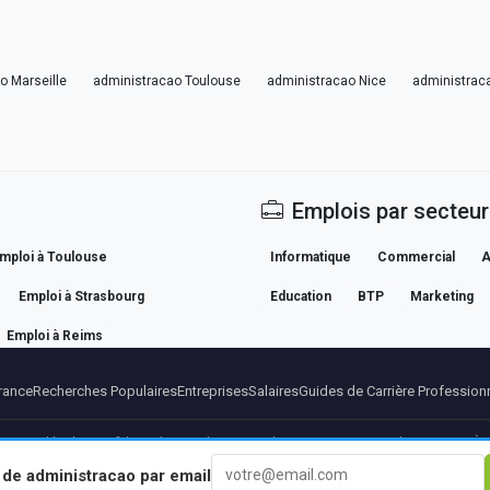
o Marseille
administracao Toulouse
administracao Nice
administrac
Emplois par secteur
mploi à Toulouse
Informatique
Commercial
A
Emploi à Strasbourg
Education
BTP
Marketing
Emploi à Reims
rance
Recherches Populaires
Entreprises
Salaires
Guides de Carrière Profession
ntions légales
Confidentialite
Conditions
Conditions Premium
Annuler Premium
À 
s de
administracao
par email
© 2026 BEBEE PLATFORM SL - ID ESB84471838