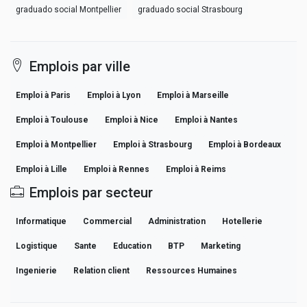
graduado social Montpellier
graduado social Strasbourg
Emplois par ville
Emploi à Paris
Emploi à Lyon
Emploi à Marseille
Emploi à Toulouse
Emploi à Nice
Emploi à Nantes
Emploi à Montpellier
Emploi à Strasbourg
Emploi à Bordeaux
Emploi à Lille
Emploi à Rennes
Emploi à Reims
Emplois par secteur
Informatique
Commercial
Administration
Hotellerie
Logistique
Sante
Education
BTP
Marketing
Ingenierie
Relation client
Ressources Humaines