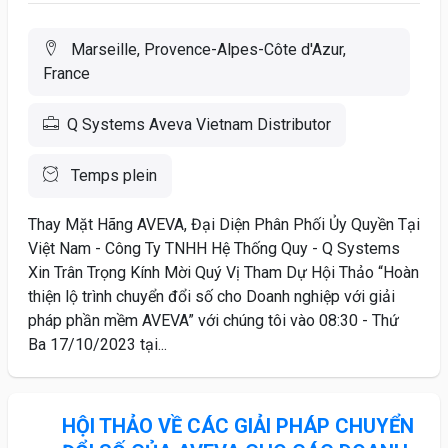
Marseille, Provence-Alpes-Côte d'Azur,
France
Q Systems Aveva Vietnam Distributor
Temps plein
Thay Mặt Hãng AVEVA, Đại Diện Phân Phối Ủy Quyền Tại
Việt Nam - Công Ty TNHH Hệ Thống Quy - Q Systems
Xin Trân Trọng Kính Mời Quý Vị Tham Dự Hội Thảo “Hoàn
thiện lộ trình chuyển đổi số cho Doanh nghiệp với giải
pháp phần mềm AVEVA” với chúng tôi vào 08:30 - Thứ
Ba 17/10/2023 tại...
HỘI THẢO VỀ CÁC GIẢI PHÁP CHUYỂN