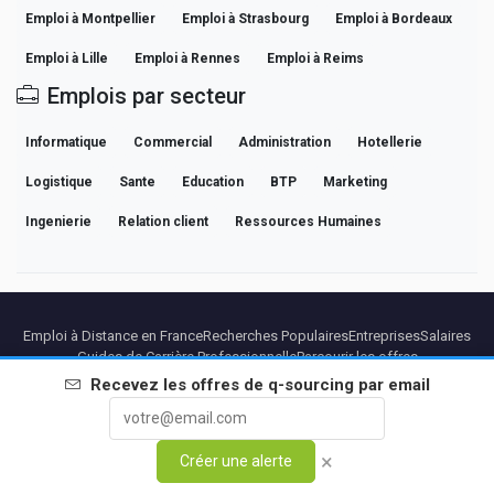
Emploi à Montpellier
Emploi à Strasbourg
Emploi à Bordeaux
Emploi à Lille
Emploi à Rennes
Emploi à Reims
Emplois par secteur
Informatique
Commercial
Administration
Hotellerie
Logistique
Sante
Education
BTP
Marketing
Ingenierie
Relation client
Ressources Humaines
Emploi à Distance en France
Recherches Populaires
Entreprises
Salaires
Guides de Carrière Professionnelle
Parcourir les offres
Recevez les offres de
q-sourcing
par email
Partenaires
Mentions légales
Confidentialite
Conditions
Conditions Premium
Annuler Premium
À Propos
Contact
×
Créer une alerte
© 2026 BEBEE PLATFORM SL - ID ESB84471838