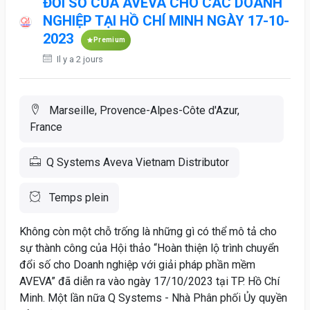
ĐỔI SỐ CỦA AVEVA CHO CÁC DOANH
NGHIỆP TẠI HỒ CHÍ MINH NGÀY 17-10-
2023
Premium
Il y a 2 jours
Marseille, Provence-Alpes-Côte d'Azur,
France
Q Systems Aveva Vietnam Distributor
Temps plein
Không còn một chỗ trống là những gì có thể mô tả cho
sự thành công của Hội thảo “Hoàn thiện lộ trình chuyển
đổi số cho Doanh nghiệp với giải pháp phần mềm
AVEVA” đã diễn ra vào ngày 17/10/2023 tại TP. Hồ Chí
Minh. Một lần nữa Q Systems - Nhà Phân phối Ủy quyền