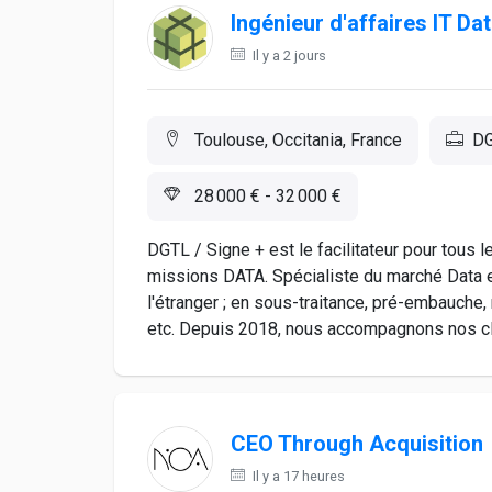
Ingénieur d'affaires IT Da
Il y a 2 jours
Toulouse, Occitania, France
DG
28 000 € - 32 000 €
DGTL / Signe + est le facilitateur pour tous
missions DATA. Spécialiste du marché Data e
l'étranger ; en sous-traitance, pré-embauche,
etc. Depuis 2018, nous accompagnons nos clie
CEO Through Acquisition
Il y a 17 heures