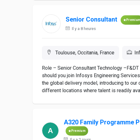
Senior Consultant
Premiu
Il y a 8 heures
Toulouse, Occitania, France
In
Role – Senior Consultant Technology –F&DT 
should you join Infosys Engineering Service
the global delivery model, introducing to our
different locations where talent is readily avail
A320 Family Programme 
Premium
Il y a 2 jours