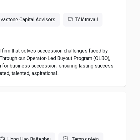
vastone Capital Advisors
Télétravail
l firm that solves succession challenges faced by
 Through our Operator-Led Buyout Program (OLBO),
n for business succession, ensuring lasting success
ted, talented, aspirational...
Hong Hao Baifenbai
Temps plein