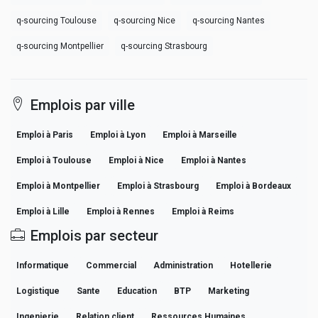
q-sourcing Toulouse
q-sourcing Nice
q-sourcing Nantes
q-sourcing Montpellier
q-sourcing Strasbourg
Emplois par ville
Emploi à Paris
Emploi à Lyon
Emploi à Marseille
Emploi à Toulouse
Emploi à Nice
Emploi à Nantes
Emploi à Montpellier
Emploi à Strasbourg
Emploi à Bordeaux
Emploi à Lille
Emploi à Rennes
Emploi à Reims
Emplois par secteur
Informatique
Commercial
Administration
Hotellerie
Logistique
Sante
Education
BTP
Marketing
Ingenierie
Relation client
Ressources Humaines