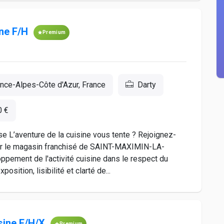
ne F/H
Premium
nce-Alpes-Côte d'Azur, France
Darty
0 €
e L’aventure de la cuisine vous tente ? Rejoignez-
 le magasin franchisé de SAINT-MAXIMIN-LA-
pement de l'activité cuisine dans le respect du
sition, lisibilité et clarté de...
sine F/H/X
Premium