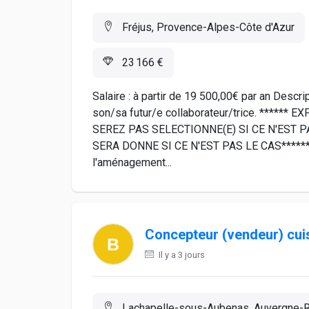
Fréjus, Provence-Alpes-Côte d'Azur
23 166 €
Salaire : à partir de 19 500,00€ par an Descr
son/sa futur/e collaborateur/trice. *****
SEREZ PAS SELECTIONNE(E) SI CE N'EST P
SERA DONNE SI CE N'EST PAS LE CAS*******
l'aménagement...
Concepteur (vendeur) cui
Il y a 3 jours
Lachapelle-sous-Aubenas, Auvergne-R