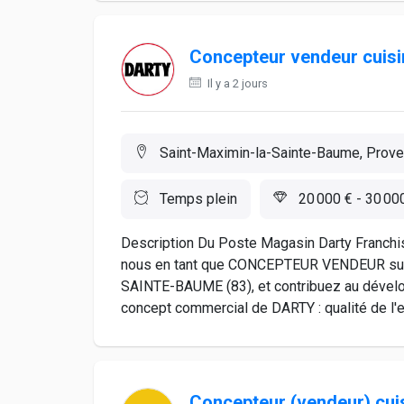
Concepteur vendeur cuisi
Il y a 2 jours
Saint-Maximin-la-Sainte-Baume, Prove
Temps plein
20 000 € - 30 00
Description Du Poste Magasin Darty Franchis
nous en tant que CONCEPTEUR VENDEUR sur
SAINTE-BAUME (83), et contribuez au dévelop
concept commercial de DARTY : qualité de l'expo
Concepteur (vendeur) cui