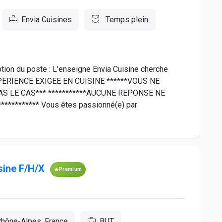
Envia Cuisines
Temps plein
iption du poste : L'enseigne Envia Cuisine cherche
* EXPERIENCE EXIGEE EN CUISINE ******VOUS NE
AS LE CAS*** ***********AUCUNE REPONSE NE
********** Vous êtes passionné(e) par
sine F/H/X
Premium
hône-Alpes, France
BUT