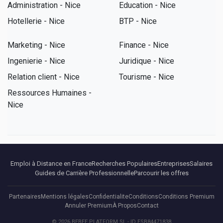
Administration - Nice
Education - Nice
Hotellerie - Nice
BTP - Nice
Marketing - Nice
Finance - Nice
Ingenierie - Nice
Juridique - Nice
Relation client - Nice
Tourisme - Nice
Ressources Humaines -
Nice
Emploi à Distance en France
Recherches Populaires
Entreprises
Salaires
Guides de Carrière Professionnelle
Parcourir les offres
Partenaires
Mentions légales
Confidentialite
Conditions
Conditions Premium
Annuler Premium
À Propos
Contact
© 2026 BEBEE PLATFORM SL - ID ESB84471838