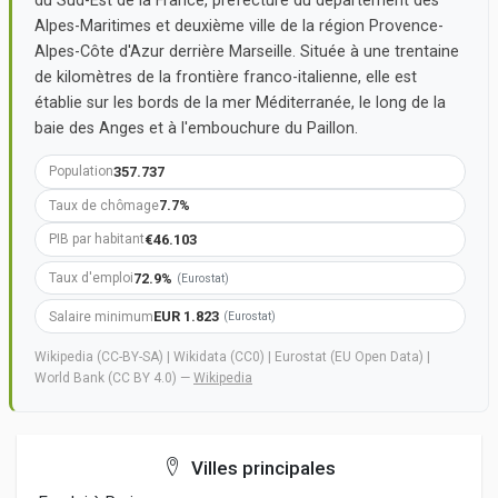
du Sud-Est de la France, préfecture du département des
Alpes-Maritimes et deuxième ville de la région Provence-
Alpes-Côte d'Azur derrière Marseille. Située à une trentaine
de kilomètres de la frontière franco-italienne, elle est
établie sur les bords de la mer Méditerranée, le long de la
baie des Anges et à l'embouchure du Paillon.
357.737
Population
7.7%
Taux de chômage
€46.103
PIB par habitant
72.9%
Taux d'emploi
(Eurostat)
EUR 1.823
Salaire minimum
(Eurostat)
Wikipedia (CC-BY-SA) | Wikidata (CC0) | Eurostat (EU Open Data) |
World Bank (CC BY 4.0) —
Wikipedia
Villes principales