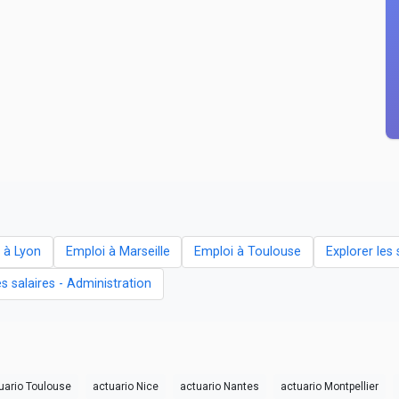
 à Lyon
Emploi à Marseille
Emploi à Toulouse
Explorer les 
es salaires - Administration
uario Toulouse
actuario Nice
actuario Nantes
actuario Montpellier