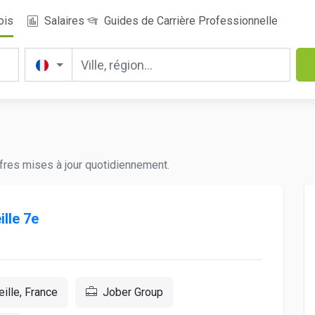
ois
Salaires
Guides de Carrière Professionnelle
fres mises à jour quotidiennement.
lle 7e
ille, France
Jober Group