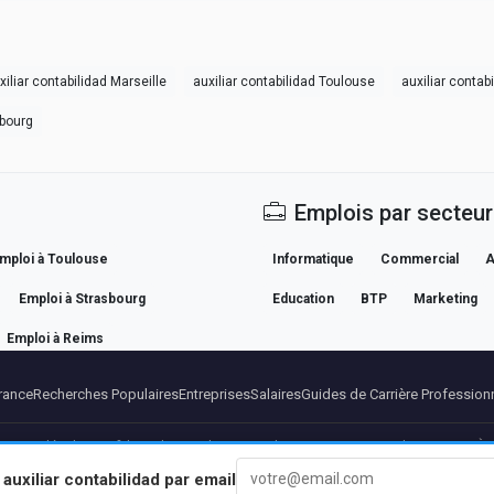
xiliar contabilidad Marseille
auxiliar contabilidad Toulouse
auxiliar contab
sbourg
Emplois par secteur
mploi à Toulouse
Informatique
Commercial
A
Emploi à Strasbourg
Education
BTP
Marketing
Emploi à Reims
rance
Recherches Populaires
Entreprises
Salaires
Guides de Carrière Profession
ntions légales
Confidentialite
Conditions
Conditions Premium
Annuler Premium
À 
e
auxiliar contabilidad
par email
© 2026 BEBEE PLATFORM SL - ID ESB84471838