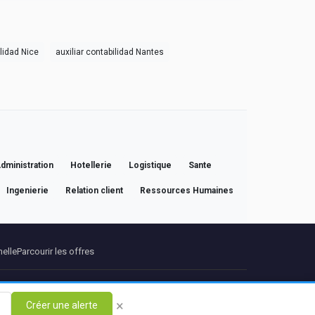
ilidad Nice
auxiliar contabilidad Nantes
dministration
Hotellerie
Logistique
Sante
Ingenierie
Relation client
Ressources Humaines
nelle
Parcourir les offres
Propos
Contact
×
Créer une alerte