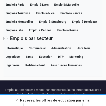
Emploi à Paris
Emploi à Lyon
Emploi à Marseille
Emploi à Toulouse
Emploi à Nice
Emploi à Nantes
Emploi à Montpellier
Emploi à Strasbourg
Emploi à Bordeaux
Emploi à Lille
Emploi à Rennes
Emploi à Reims
Emplois par secteur
Informatique
Commercial
Administration
Hotellerie
Logistique
Sante
Education
BTP
Marketing
Ingenierie
Relation client
Ressources Humaines
Emploi à Distance en France
Recherches Populaires
Entreprises
Salaires
Guides de Carrière Professionnelle
Parcourir les offres
Recevez les offres de
education
par email
Partenaires
Mentions légales
Confidentialite
Conditions
Conditions Premium