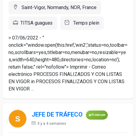
Saint-Vigor, Normandy, NOR, France
TITSA guaguas
Temps plein
> 07/06/2022 - "
onclick="window.open(this.href,'win2','status=no,toolbar=
no,scrollbars=yes,titlebar=no,menubar=no,resizable=ye
s,width=640,height=480,directories=no,location=no');
return false;" rel="nofollow"> Imprimir - Correo
electrónico PROCESOS FINALIZADOS Y CON LISTAS
EN VIGOR in PROCESOS FINALIZADOS Y CON LISTAS
EN VIGOR ...
JEFE DE TRÁFECO
Premium
Il y a 4 semaines