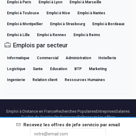
Emploi à Paris
Emploi à Lyon
Emploi à Marseille
Emploi à Toulouse
Emploi à Nice
Emploi à Nantes
Emploi à Montpellier
Emploi à Strasbourg
Emploi à Bordeaux
Emploi à Lille
Emploi à Rennes
Emploi à Reims
Emplois par secteur
Informatique
Commercial
Administration
Hotellerie
Logistique
Sante
Education
BTP
Marketing
Ingenierie
Relation client
Ressources Humaines
Emploi à Distance en France
Recherches Populaires
Entreprises
Salaires
Guides de Carrière Professionnelle
Parcourir les offres
Recevez les offres de
jefe servicio
par email
Partenaires
Mentions légales
Confidentialite
Conditions
Conditions Premium