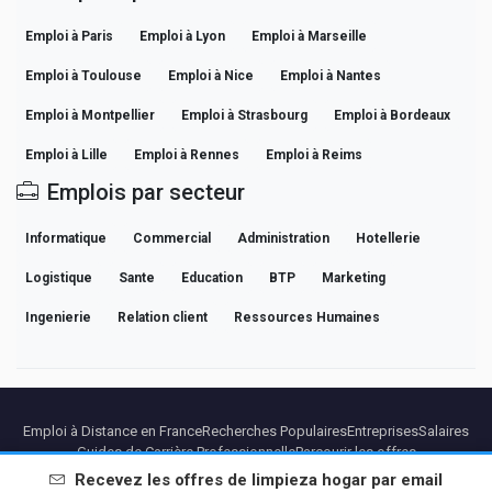
Emploi à Paris
Emploi à Lyon
Emploi à Marseille
Emploi à Toulouse
Emploi à Nice
Emploi à Nantes
Emploi à Montpellier
Emploi à Strasbourg
Emploi à Bordeaux
Emploi à Lille
Emploi à Rennes
Emploi à Reims
Emplois par secteur
Informatique
Commercial
Administration
Hotellerie
Logistique
Sante
Education
BTP
Marketing
Ingenierie
Relation client
Ressources Humaines
Emploi à Distance en France
Recherches Populaires
Entreprises
Salaires
Guides de Carrière Professionnelle
Parcourir les offres
Recevez les offres de
limpieza hogar
par email