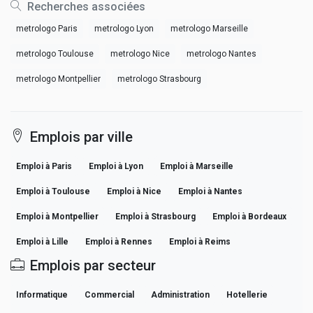
Recherches associées
metrologo Paris
metrologo Lyon
metrologo Marseille
metrologo Toulouse
metrologo Nice
metrologo Nantes
metrologo Montpellier
metrologo Strasbourg
Emplois par ville
Emploi à Paris
Emploi à Lyon
Emploi à Marseille
Emploi à Toulouse
Emploi à Nice
Emploi à Nantes
Emploi à Montpellier
Emploi à Strasbourg
Emploi à Bordeaux
Emploi à Lille
Emploi à Rennes
Emploi à Reims
Emplois par secteur
Informatique
Commercial
Administration
Hotellerie