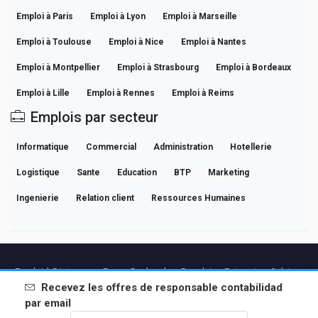
Emploi à Paris
Emploi à Lyon
Emploi à Marseille
Emploi à Toulouse
Emploi à Nice
Emploi à Nantes
Emploi à Montpellier
Emploi à Strasbourg
Emploi à Bordeaux
Emploi à Lille
Emploi à Rennes
Emploi à Reims
Emplois par secteur
Informatique
Commercial
Administration
Hotellerie
Logistique
Sante
Education
BTP
Marketing
Ingenierie
Relation client
Ressources Humaines
Emploi à Distance en France
Recherches Populaires
Entreprises
Salaires
Guides de Carrière Professionnelle
Parcourir les offres
Recevez les offres de
responsable contabilidad
par email