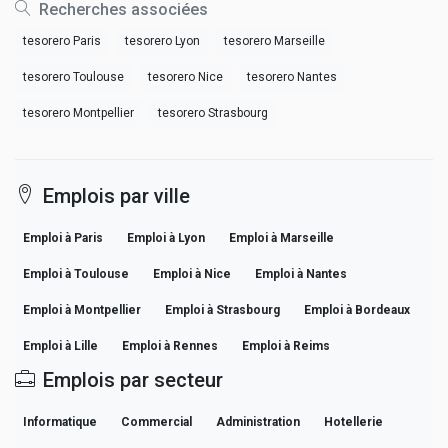
Recherches associées
tesorero Paris
tesorero Lyon
tesorero Marseille
tesorero Toulouse
tesorero Nice
tesorero Nantes
tesorero Montpellier
tesorero Strasbourg
Emplois par ville
Emploi à Paris
Emploi à Lyon
Emploi à Marseille
Emploi à Toulouse
Emploi à Nice
Emploi à Nantes
Emploi à Montpellier
Emploi à Strasbourg
Emploi à Bordeaux
Emploi à Lille
Emploi à Rennes
Emploi à Reims
Emplois par secteur
Informatique
Commercial
Administration
Hotellerie