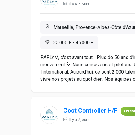
Il y a 7 jours
Marseille, Provence-Alpes-Côte d'Azur
35 000 € - 45 000 €
PARLYM, c'est avant tout… Plus de 50 ans d'i
mouvement 🚀 Nous concevons et pilotons de
l'international. Aujourd'hui, ce sont 2 000 ta
vivre nos projets au quotidien. Nos équipes c
Cost Controller H/F
Prem
Il y a 7 jours