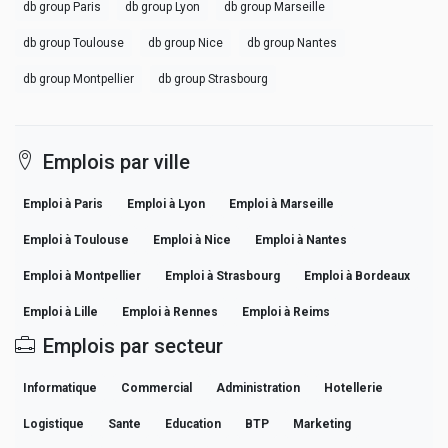
db group Paris
db group Lyon
db group Marseille
db group Toulouse
db group Nice
db group Nantes
db group Montpellier
db group Strasbourg
Emplois par ville
Emploi à Paris
Emploi à Lyon
Emploi à Marseille
Emploi à Toulouse
Emploi à Nice
Emploi à Nantes
Emploi à Montpellier
Emploi à Strasbourg
Emploi à Bordeaux
Emploi à Lille
Emploi à Rennes
Emploi à Reims
Emplois par secteur
Informatique
Commercial
Administration
Hotellerie
Logistique
Sante
Education
BTP
Marketing