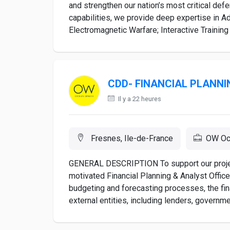
and strengthen our nation’s most critical d
capabilities, we provide deep expertise in A
Electromagnetic Warfare; Interactive Training
CDD- FINANCIAL PLANNI
Il y a 22 heures
Fresnes, Ile-de-France
OW Oc
GENERAL DESCRIPTION To support our project
motivated Financial Planning & Analyst Officer
budgeting and forecasting processes, the fina
external entities, including lenders, governme