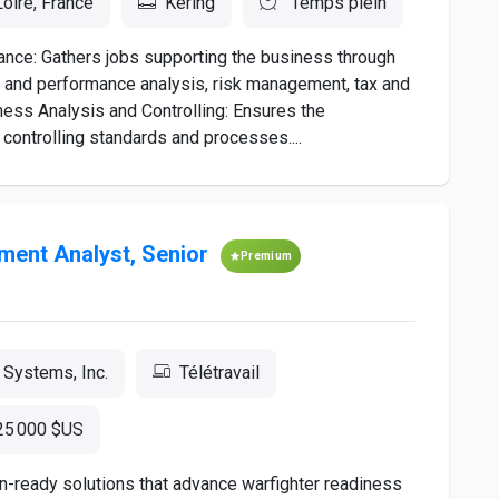
oire, France
Kering
Temps plein
nce: Gathers jobs supporting the business through
g and performance analysis, risk management, tax and
ness Analysis and Controlling: Ensures the
controlling standards and processes....
ent Analyst, Senior
Premium
 Systems, Inc.
Télétravail
25 000 $US
n-ready solutions that advance warfighter readiness