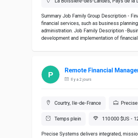
La Boissière-des-Landes, Pays de la L
Summary Job Family Group Description - Fina
financial services, such as business plannin
administration. Job Family Description -Busi
development and implementation of financial 
Remote Financial Managem
Il y a 2 jours
Courtry, Ile-de-France
Precise
Temps plein
110 000 $US - 1
Precise Systems delivers integrated, missio