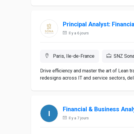
Principal Analyst: Financ
Il y a 6 jours
Paris, Ile-de-France
SNZ Sona
Drive efficiency and master the art of Lean t
redesigns across IT and service sectors, del
Financial & Business Anal
Il y a 7 jours