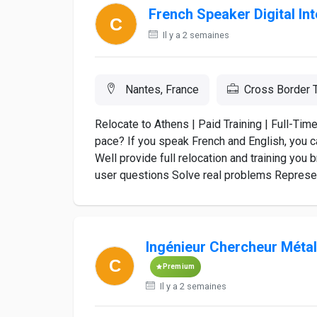
French Speaker Digital Int
Il y a 2 semaines
Nantes, France
Cross Border 
Relocate to Athens | Paid Training | Full-Time
pace? If you speak French and English, you c
Well provide full relocation and training you 
user questions Solve real problems Represent
Ingénieur Chercheur Métall
Premium
Il y a 2 semaines