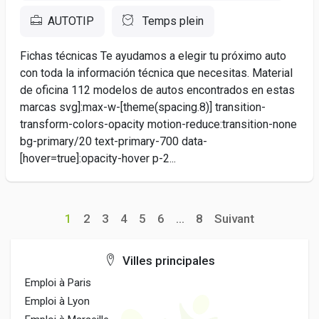
AUTOTIP
Temps plein
Fichas técnicas Te ayudamos a elegir tu próximo auto
con toda la información técnica que necesitas. Material
de oficina 112 modelos de autos encontrados en estas
marcas svg]:max-w-[theme(spacing.8)] transition-
transform-colors-opacity motion-reduce:transition-none
bg-primary/20 text-primary-700 data-
[hover=true]:opacity-hover p-2...
1
2
3
4
5
6
...
8
Suivant
Villes principales
Emploi à Paris
Emploi à Lyon