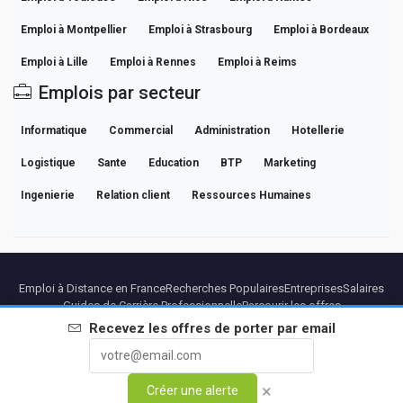
Emploi à Montpellier
Emploi à Strasbourg
Emploi à Bordeaux
Emploi à Lille
Emploi à Rennes
Emploi à Reims
Emplois par secteur
Informatique
Commercial
Administration
Hotellerie
Logistique
Sante
Education
BTP
Marketing
Ingenierie
Relation client
Ressources Humaines
Emploi à Distance en France
Recherches Populaires
Entreprises
Salaires
Guides de Carrière Professionnelle
Parcourir les offres
Recevez les offres de
porter
par email
Partenaires
Mentions légales
Confidentialite
Conditions
Conditions Premium
Annuler Premium
À Propos
Contact
×
Créer une alerte
© 2026 BEBEE PLATFORM SL - ID ESB84471838