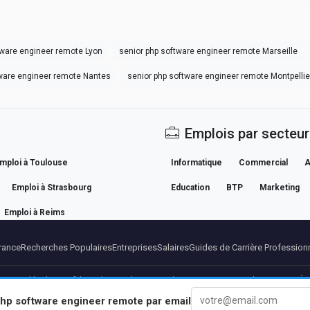
tware engineer remote Lyon
senior php software engineer remote Marseille
tware engineer remote Nantes
senior php software engineer remote Montpellie
Emplois par secteur
mploi à Toulouse
Informatique
Commercial
A
Emploi à Strasbourg
Education
BTP
Marketing
Emploi à Reims
rance
Recherches Populaires
Entreprises
Salaires
Guides de Carrière Profession
ntions légales
Confidentialite
Conditions
Conditions Premium
Annuler Premium
À 
php software engineer remote
par email
© 2026 BEBEE PLATFORM SL - ID ESB84471838