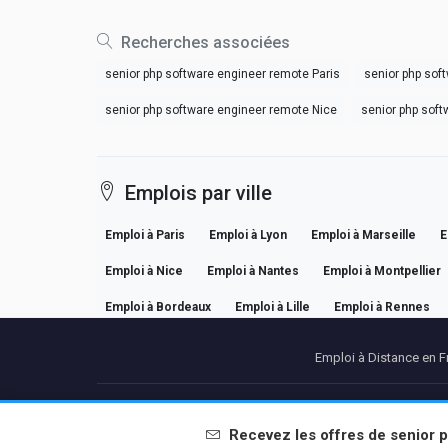
Recherches associées
senior php software engineer remote Paris
senior php sof
senior php software engineer remote Nice
senior php sof
Emplois par ville
Emploi à Paris
Emploi à Lyon
Emploi à Marseille
E
Emploi à Nice
Emploi à Nantes
Emploi à Montpellier
Emploi à Bordeaux
Emploi à Lille
Emploi à Rennes
Emploi à Distance en F
Partenaires
Me
Recevez les offres de
senior 