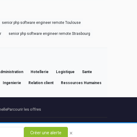
senior php software engineer remote Toulouse
r
senior php software engineer remote Strasbourg
dministration
Hotellerie
Logistique
Sante
Ingenierie
Relation client
Ressources Humaines
nelle
Parcourir les offres
Propos
Contact
×
Créer une alerte