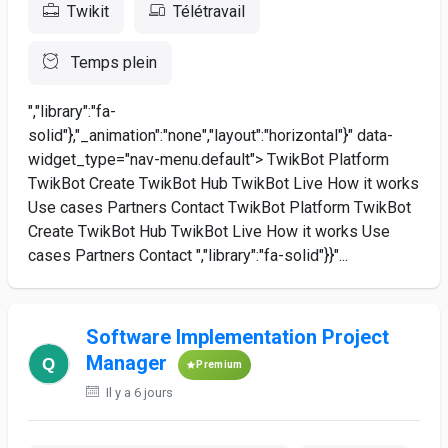
Twikit
Télétravail
Temps plein
","library":"fa-
solid"},"_animation":"none","layout":"horizontal"}" data-
widget_type="nav-menu.default"> TwikBot Platform
TwikBot Create TwikBot Hub TwikBot Live How it works
Use cases Partners Contact TwikBot Platform TwikBot
Create TwikBot Hub TwikBot Live How it works Use
cases Partners Contact ","library":"fa-solid"}}"...
Software Implementation Project
Manager
Premium
Il y a 6 jours