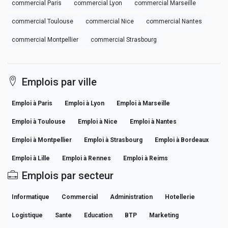
commercial Paris
commercial Lyon
commercial Marseille
commercial Toulouse
commercial Nice
commercial Nantes
commercial Montpellier
commercial Strasbourg
Emplois par ville
Emploi à Paris
Emploi à Lyon
Emploi à Marseille
Emploi à Toulouse
Emploi à Nice
Emploi à Nantes
Emploi à Montpellier
Emploi à Strasbourg
Emploi à Bordeaux
Emploi à Lille
Emploi à Rennes
Emploi à Reims
Emplois par secteur
Informatique
Commercial
Administration
Hotellerie
Logistique
Sante
Education
BTP
Marketing