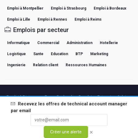
Emploi à Montpellier
Emploi à Strasbourg
Emploi à Bordeaux
Emploi à Lille
Emploi à Rennes
Emploi à Reims
Emplois par secteur
Informatique
Commercial
Administration
Hotellerie
Logistique
Sante
Education
BTP
Marketing
Ingenierie
Relation client
Ressources Humaines
Emploi à Distance en France
Recherches Populaires
Entreprises
Salaires
Guides de Carrière Professionnelle
Parcourir les offres
Recevez les offres de
technical account manager
par email
Partenaires
Mentions légales
Confidentialite
Conditions
Conditions Premium
Annuler Premium
À Propos
Contact
×
Créer une alerte
© 2026 BEBEE PLATFORM SL - ID ESB84471838