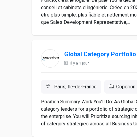
Puncto, c’est le logiciel de paie 100 % dédié
conseil et cabinets d’ingénierie. Créée en 202
être plus simple, plus fiable et nettement mo
que Sales Development Representative,...
Global Category Portfolio
Il y a 1 jour
Paris, Ile-de-France
Coperion
Position Summary Work You’ll Do: As Global 
category leaders for a portfolio of strategic
the enterprise. You will Prioritize sourcing i
of category strategies across all Business Uni