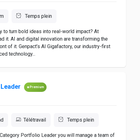
im
Temps plein
 to turn bold ideas into real-world impact? At
d it. AI and digital innovation are transforming the
t of it. Genpact’s AI Gigafactory, our industry-first
ed technology...
 Leader
Premium
nd
Télétravail
Temps plein
 Category Portfolio Leader you will manage a team of