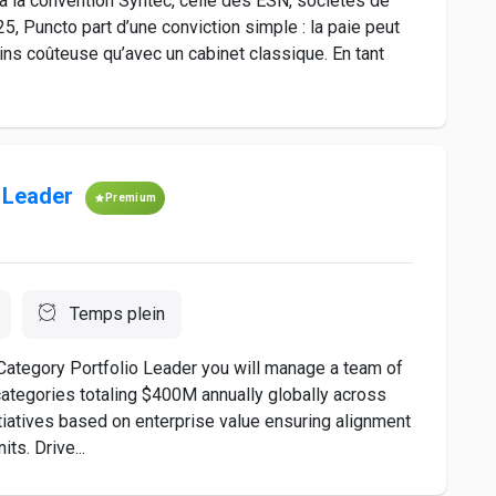
 à la convention Syntec, celle des ESN, sociétés de
5, Puncto part d’une conviction simple : la paie peut
ins coûteuse qu’avec un cabinet classique. En tant
 Leader
Premium
Temps plein
Category Portfolio Leader you will manage a team of
 categories totaling $400M annually globally across
nitiatives based on enterprise value ensuring alignment
ts. Drive...