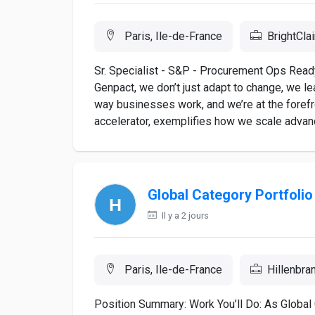
Paris, Ile-de-France
BrightCla
Sr. Specialist - S&P - Procurement Ops Ready
Genpact, we don’t just adapt to change, we lea
way businesses work, and we’re at the forefron
accelerator, exemplifies how we scale advanc
Global Category Portfolio
Il y a 2 jours
Paris, Ile-de-France
Hillenbra
Position Summary: Work You’ll Do: As Global