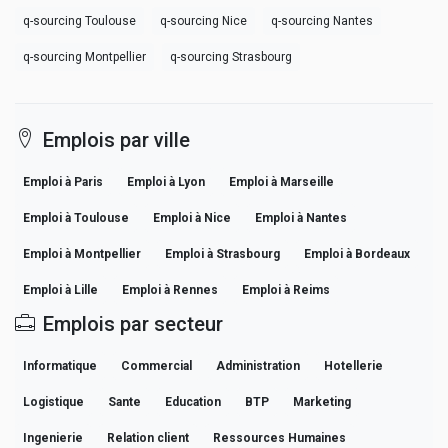
q-sourcing Toulouse
q-sourcing Nice
q-sourcing Nantes
q-sourcing Montpellier
q-sourcing Strasbourg
Emplois par ville
Emploi à Paris
Emploi à Lyon
Emploi à Marseille
Emploi à Toulouse
Emploi à Nice
Emploi à Nantes
Emploi à Montpellier
Emploi à Strasbourg
Emploi à Bordeaux
Emploi à Lille
Emploi à Rennes
Emploi à Reims
Emplois par secteur
Informatique
Commercial
Administration
Hotellerie
Logistique
Sante
Education
BTP
Marketing
Ingenierie
Relation client
Ressources Humaines