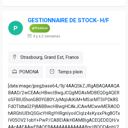
GESTIONNAIRE DE STOCK- H/F
Premium
Il y a 2 semaines
Strasbourg, Grand Est, France
POMONA
Temps plein
[data:image/jpeg;base64,/9j/4AAQSkZJRgABAQAAAQA
BAAD/2wCEAAcHBwcIBwgJCQgMDAsMDBEQDg4QER
oSFBIUEhonGB0YGB0YJyMqIiAiKiM+MSsrMT5IPDk8S
FdOTldtaG2Pj8ABBwcHBwgHCAkJCAwMCwwMERAOD
hARGhIUEhQSGicYHRgYHRgnIyoiICIqIz4xKysxPkg8OTx
IV05OV21obY+PwP/CABEIAlkH0AMBIgACEQEDEQH/x
AAcAAEAAwEBAQEBAAAAAAAAAAAABgcIBQQDAgH/2